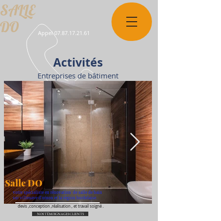
SALLE
DO
Appel
07.87.17.21.61
Activités
Entreprises de bâtiment
Salle DO
votre spécialiste en
rénovation
de salle de bain
sur villenave d'ornon et la
région
bordelaise.
devis ,conception ,
réalisation , et travail soigné .
NOS TÉMOIGNAGES CLIENTS