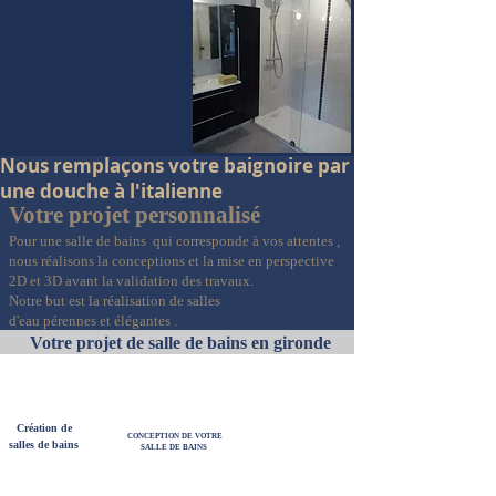
Nous remplaçons votre baignoire par
une douche à l'italienne
Votre projet personnalisé
Pour une salle de bains qui corresponde à vos attentes ,
nous
réalisons
la conceptions et la mise en perspective
2D et 3D avant la validation des travaux.
Notre but est la
réalisation
de salles
d'eau
pérennes
et
élégantes .
Votre projet de salle de bains en gironde
Création de
CONCEPTION DE VOTRE
salles de bains
SALLE DE BAINS
Vos plans
Salle do assure la création ou la
vasque ou
rénovation de votre salle de bains. Tout